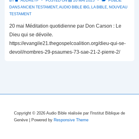
BY
AUDREYF
POSTED ON
20 MAI 2025
PUBLIÉ
DANS
ANCIEN TESTAMENT
,
AUDIO BIBLE IBG
,
LA BIBLE
,
NOUVEAU
TESTAMENT
20 mai Méditation quotidienne par Don Carson : Le
Dieu qui se dévoile.
https://evangile21.thegospelcoalition.org/dieu-qui-se-
devoil/nombres-29-psaumes-73-sae-21-2-pierre-2/
Copyright © 2026
Audio Bible réalisée par l'Institut Biblique de
Genève
| Powered by
Responsive Theme