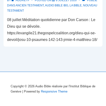
BY
AUDREYF
POSTED ON
8 JUILLET 2026
PUBLIÉ
DANS
ANCIEN TESTAMENT
,
AUDIO BIBLE IBG
,
LA BIBLE
,
NOUVEAU
TESTAMENT
08 juillet Méditation quotidienne par Don Carson : Le
Dieu qui se dévoile.
https://evangile21.thegospelcoalition.org/dieu-qui-se-
devoil/josu-10-psaumes-142-143-jrmie-4-matthieu-18/
Copyright © 2026
Audio Bible réalisée par l'Institut Biblique de
Genève
| Powered by
Responsive Theme