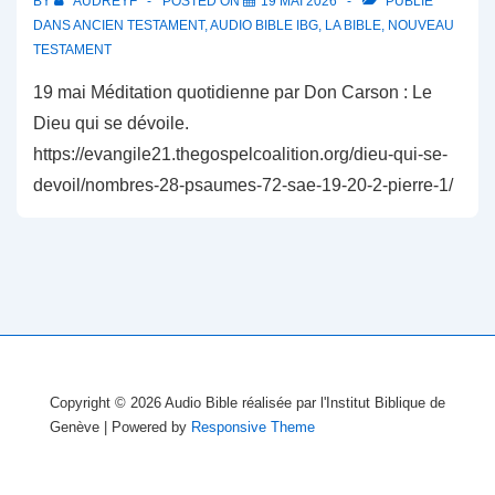
BY
AUDREYF
POSTED ON
19 MAI 2026
PUBLIÉ
DANS
ANCIEN TESTAMENT
,
AUDIO BIBLE IBG
,
LA BIBLE
,
NOUVEAU
TESTAMENT
19 mai Méditation quotidienne par Don Carson : Le
Dieu qui se dévoile.
https://evangile21.thegospelcoalition.org/dieu-qui-se-
devoil/nombres-28-psaumes-72-sae-19-20-2-pierre-1/
Copyright © 2026
Audio Bible réalisée par l'Institut Biblique de
Genève
| Powered by
Responsive Theme