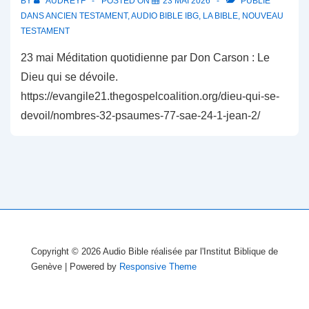
BY
AUDREYF
POSTED ON
23 MAI 2026
PUBLIÉ
DANS
ANCIEN TESTAMENT
,
AUDIO BIBLE IBG
,
LA BIBLE
,
NOUVEAU
TESTAMENT
23 mai Méditation quotidienne par Don Carson : Le
Dieu qui se dévoile.
https://evangile21.thegospelcoalition.org/dieu-qui-se-
devoil/nombres-32-psaumes-77-sae-24-1-jean-2/
Copyright © 2026
Audio Bible réalisée par l'Institut Biblique de
Genève
| Powered by
Responsive Theme